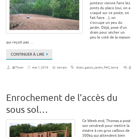
jointeur vienne faire les
joints du placo (oui, on a
craqué sur ce poste, on
fait faire…), on
s’occupe un peu du
jardin. Déjà, pose d’un
drain pour sécher un
peu le coté de la maison
qui reçoit pas …
CONTINUER À LIRE
0
@Thom
mai 1, 2016
terrain
drain
,
gazon
,
jardin
,
PAC
,
terre
Enrochement de l’accès du
sous sol…
Ce Week end, Thomas a posé
son vendredi pour mettre la
misère à ces gros cailloux de
500kg qui attendent bien