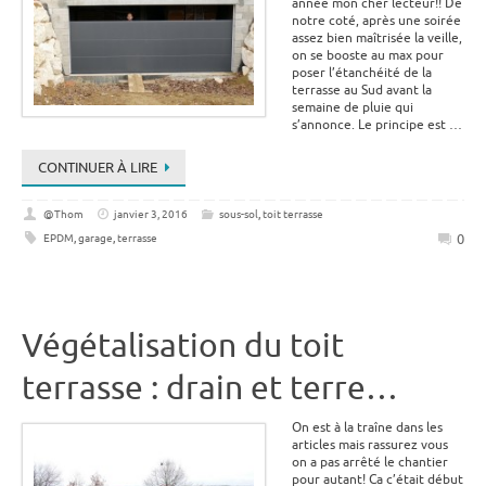
année mon cher lecteur!! De
notre coté, après une soirée
assez bien maîtrisée la veille,
on se booste au max pour
poser l’étanchéité de la
terrasse au Sud avant la
semaine de pluie qui
s’annonce. Le principe est …
CONTINUER À LIRE
@Thom
janvier 3, 2016
sous-sol
,
toit terrasse
0
EPDM
,
garage
,
terrasse
Végétalisation du toit
terrasse : drain et terre…
On est à la traîne dans les
articles mais rassurez vous
on a pas arrêté le chantier
pour autant! Ca c’était début