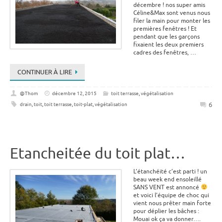
décembre ! nos super amis
Céline&Max sont venus nous
filer la main pour monter les
premières fenêtres ! Et
pendant que les garçons
fixaient les deux premiers
cadres des fenêtres, …
CONTINUER À LIRE
@Thom
décembre 12, 2015
toit terrasse
,
végétalisation
6
drain
,
toit
,
toit terrasse
,
toit-plat
,
végétalisation
Etancheitée du toit plat…
L’étanchéité c’est parti ! un
beau week end ensoleillé
SANS VENT est annoncé
et voici l’équipe de choc qui
vient nous prêter main forte
pour déplier les bâches :
Mouai ok ça va donner….