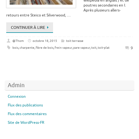
wikipedia en anglais ) et de
poutres secondaires en I.
Après plusieurs allers-
retours entre Steico et Silverwood, …
CONTINUER À LIRE
@Thom
octobre 18, 2015
toit terrasse
9
bois
,
charpente
,
fibre de bois
,
frein vapeur
,
pare vapeur
,
toit
,
toit-plat
Admin
Connexion
Flux des publications
Flux des commentaires
Site de WordPress-FR