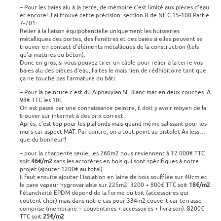
– Pour les baies alu à la terre, de mémoire c’est limité aux pièces d’eau
et encore! J’ai trouvé cette précision: section B de NF C 15-100 Partie
7-701:
Relier à la liaison équipotentielle uniquement les huisseries
métalliques des portes, des fenêtres et des baies si elles peuvent se
trouver en contact d’éléments métalliques de la construction (tels
qu’armatures du béton).
Donc en gros, si vous pouvez tirer un câble pour relier à la terre vos
baies alu des pièces d’eau, faites le mais rien de rédhibitoire tant que
ça ne touche pas l’armature du bâti.
– Pour la peinture c’est du Alphaxylan SF Blanc mat en deux couches. A
98€ TTC les 10L.
On est passé par une connaissance peintre, il doit y avoir moyen de la
trouver sur internet à des prix correct.
Après, c’est top pour les plafonds mais quand même salissant pour les
murs car aspect MAT. Par contre, on a tout peint au pistolet Airless…
que du bonheur!!
– pour la charpente seule, les 260m2 nous reviennent à 12 000€ TTC
soit
46€/m2
sans les acrotères en bois qui sont spécifiques à notre
projet (ajouter 1200€ au total).
il faut ensuite ajouter l’isolation en laine de bois soufflée sur 40cm et
le pare vapeur hygrovariable sur 225m2: 3200 + 800€ TTC soit
18€/m2
l’étanchéité EPDM dépend de la forme du toit (accessoires qui
coutent cher) mais dans notre cas pour 334m2 couvert car terrasse
comprise (membrane + couventines + accessoires + livraison): 8200€
TTC soit
25€/m2