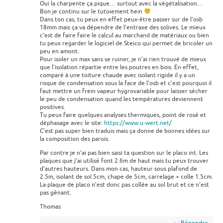
Oui la charpente ça pique… surtout avec la végétalisation…
Bon je continu sur le tutoiement hein
Dans ton cas, tu peux en effet peux-être passer sur de l’osb
18mm mais ça va dépendre de l’entraxe des solives. Le mieux
c’est de faire faire le calcul au marchand de matériaux ou bien
tu peux regarder le logiciel de Steico qui permet de bricoler un
peu en amont.
Pour isoler un max sans se ruiner, je n’ai rien trouvé de mieux
que l’isolation répartie entre les poutres en bois. En effet,
comparé à une toiture chaude avec isolant rigide il y a un
risque de condensation sous la face de l’osb et c’est pourquoi il
faut mettre un frein vapeur hygrovariable pour laisser sécher
le peu de condensation quand les températures deviennent
positives.
Tu peux faire quelques analyses thermiques, point de rosé et
déphasage avec le site:
https://www.u-wert.net/
C’est pas super bien traduis mais ça donne de bonnes idées sur
la composition des parois.
Par contre je n’ai pas bien saisi ta question sur le placo int. Les
plaques que j’ai utilisé font 2.6m de haut mais tu peux trouver
d’autres hauteurs. Dans mon cas, hauteur sous plafond de
2.5m, isolant de sol 5cm, chape de 5cm, carrelage + colle 1.5cm.
La plaque de placo n’est donc pas collée au sol brut et ce n’est
pas gênant.
Thomas
Répondre