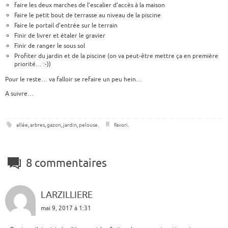
faire les deux marches de l’escalier d’accès à la maison
Faire le petit bout de terrasse au niveau de la piscine
Faire le portail d’entrée sur le terrain
Finir de livrer et étaler le gravier
Finir de ranger le sous sol
Profiter du jardin et de la piscine (on va peut-être mettre ça en première
priorité… :-))
Pour le reste… va falloir se refaire un peu hein…
A suivre…
allée
,
arbres
,
gazon
,
jardin
,
pelouse
.
Favori
.
8 commentaires
LARZILLIERE
mai 9, 2017 à 1:31