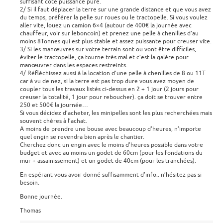
suffisant coté puissance pure.
2/ Si il faut déplacer la terre sur une grande distance et que vous avez
du temps, préférer la pelle sur roues ou le tractopelle. Si vous voulez
aller vite, louez un camion 6×4 (autour de 400€ la journée avec
chauffeur, voir sur leboncoin) et prenez une pelle à chenilles d’au
moins 8Tonnes qui est plus stable et assez puissante pour creuser vite.
3/ Si les manœuvres sur votre terrain sont ou vont être difficiles,
éviter le tractopelle, ça tourne très mal et c’est la galère pour
manœuvrer dans les espaces restreints.
4/ Réfléchissez aussi à la location d’une pelle à chenilles de 8 ou 11T
car à vu de nez, si la terre est pas trop dure vous avez moyen de
coupler tous les travaux listés ci-dessus en 2 + 1 jour (2 jours pour
creuser la totalité, 1 jour pour reboucher). ça doit se trouver entre
250 et 500€ la journée…
Si vous décidez d’acheter, les minipelles sont les plus recherchées mais
souvent chères à l’achat.
A moins de prendre une bouse avec beaucoup d’heures, n’importe
quel engin se revendra bien après le chantier.
Cherchez donc un engin avec le moins d’heures possible dans votre
budget et avec au moins un godet de 60cm (pour les fondations du
mur + assainissement) et un godet de 40cm (pour les tranchées).
En espérant vous avoir donné suffisamment d’info.. n’hésitez pas si
besoin.
Bonne journée.
Thomas