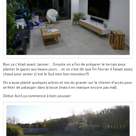
Bon ça c’était avant Janvier… Ensuite on a fini de préparer le terrain pour
planter le gazon aux beaux jours… et on s’est dit que fin février il faisait assez
chaud pour semer (c’est le Sud mon bon monsieur!!)
On a aussi planté quelques arbres et mis du gravier sur le chemin d’accès pour
arrêter de patauger dans la boue (mais il en manque encore pas mal).
Début Avril ça commence à bien pousser: