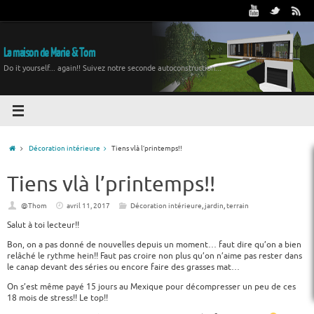
La maison de Marie & Tom
Do it yourself... again!! Suivez notre seconde autoconstruction...
Décoration intérieure
Tiens vlà l’printemps!!
Tiens vlà l’printemps!!
@Thom
avril 11, 2017
Décoration intérieure
,
jardin
,
terrain
Salut à toi lecteur!!
Bon, on a pas donné de nouvelles depuis un moment… faut dire qu’on a bien
relâché le rythme hein!! Faut pas croire non plus qu’on n’aime pas rester dans
le canap devant des séries ou encore faire des grasses mat…
On s’est même payé 15 jours au Mexique pour décompresser un peu de ces
18 mois de stress!! Le top!!