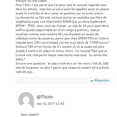
marque ou une Daikin.
Pour l’élec c’est parce que j’ai peur que le consuel regarde tous
dans les détails ; mais bon je peux aussi les appeler aussi en amont
avant le contrôle et leur poser la question sur ce point précis.
La charpente ça fait mal, surtout que je ne souhaite pas faire de
végétation juste une étanchéité EPDM (j’ai un devis également
EPDM – TPO) ; donc mois de charge, un osb de 18 peut peut-être
suffire (poids supportable au m² et neige à prévoir), mais je
voudrais comme vous mettre 40 cms d’isolant en ouate de
cellulose entre les poutres, parce que chez EPDM-TPO en toiture
chaude avec 240 mm d’isolant j’arrive à un devis de 17000 euros !
(toiture 260 m² en forme de U « ouvert »), et la ouate est plus
simple à mettre en place et moins chère ; en résumé faut que je
trouve une charpente haute mais moins onéreuse : tu aurais des
idées ?
Encore une question : le placo intérieur sur les murs c’est du 260
mm de longueur ou plus ? parce que chape et isolant sol à prévoir.
Joël dit jojo.
Répondre
@Thom
mai 10, 2017 à 2:43
Avec plaisir!!