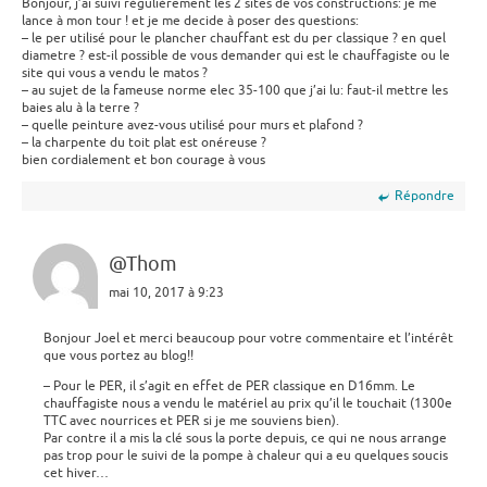
Bonjour, j’ai suivi régulièrement les 2 sites de vos constructions: je me
lance à mon tour ! et je me decide à poser des questions:
– le per utilisé pour le plancher chauffant est du per classique ? en quel
diametre ? est-il possible de vous demander qui est le chauffagiste ou le
site qui vous a vendu le matos ?
– au sujet de la fameuse norme elec 35-100 que j’ai lu: faut-il mettre les
baies alu à la terre ?
– quelle peinture avez-vous utilisé pour murs et plafond ?
– la charpente du toit plat est onéreuse ?
bien cordialement et bon courage à vous
Répondre
@Thom
mai 10, 2017 à 9:23
Bonjour Joel et merci beaucoup pour votre commentaire et l’intérêt
que vous portez au blog!!
– Pour le PER, il s’agit en effet de PER classique en D16mm. Le
chauffagiste nous a vendu le matériel au prix qu’il le touchait (1300e
TTC avec nourrices et PER si je me souviens bien).
Par contre il a mis la clé sous la porte depuis, ce qui ne nous arrange
pas trop pour le suivi de la pompe à chaleur qui a eu quelques soucis
cet hiver…