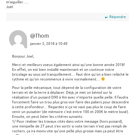
m’aiguiller…..
Joël
Répondre
@Thom
janvier 5, 2018 à 10:49
Bonjour Joel,
Merci et meilleurs voeux également ainsi qu’une bonne année 2018!
En effet, on est bien installé maintenant et on continue notre
bricolage au sous sol tranquillement… Faut dire qu’on a bien relâché le
rythme et qu’on recommence à vivre normalement…
Pour la pelle mécanique, tout dépend de la configuration de votre
terrain et de la terre à déplacer. Déjà, je met un bémol sur la
réalisation d’un puisard D90 à 4m avec n’importe quelle pelle. Il faudra
forcement faire un trou plus gros voir faire des paliers pour descendre
à cette profondeur… Regardez si ça ne vaut pas plus le coup de faire
venir un puisatier (de mémoire c’est entre 100 et 200€ le mètre busé).
Ensuite, on peut lister les critères suivants:
1/ Pour réaliser les travaux cités dans votre message (hors puisard),
une minipelle de 2T peut s’en sortir si vote terrain n’est pas rempli de
rochers. ça ira moins vite qu’une pelle plus grosse mais ça peut être