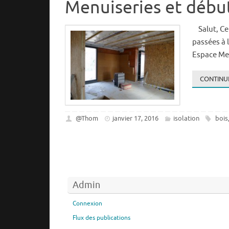
Menuiseries et début
Salut, Ce 
passées à 
Espace Men
CONTINUE
@Thom
janvier 17, 2016
isolation
bois
Admin
Connexion
Flux des publications