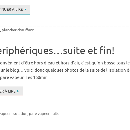
INUER À LIRE
plancher chauffant
,
ériphériques…suite et fin!
nconvénient d’être hors d’eau et hors d’air, c’est qu’on bosse tous 
our le blog… voici donc quelques photos de la suite de l’isolation 
u pare vapeur. Les 160mm …
R À LIRE
 vapeur
isolation
pare vapeur
rails
,
,
,