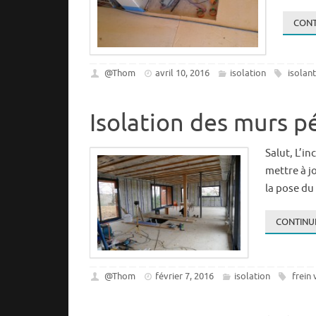
CONT
@Thom
avril 10, 2016
isolation
isolant
Isolation des murs p
Salut, L’i
mettre à j
la pose d
CONTINUE
@Thom
février 7, 2016
isolation
frein