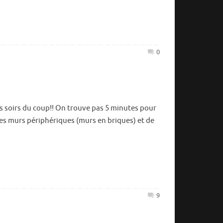
Tour d’
juillet
22,
0
2018
Bilan 1
janvier
29,
les soirs du coup!! On trouve pas 5 minutes pour
2018
des murs périphériques (murs en briques) et de
finitio
juillet
2,
2017
Tiens vl
avril
9
11,
2017