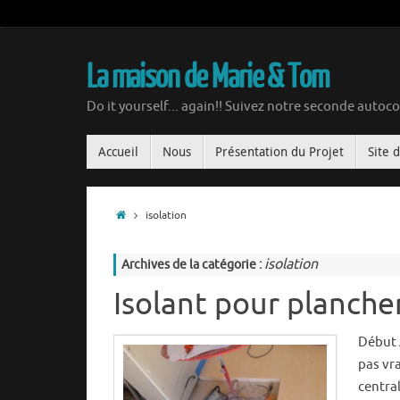
La maison de Marie & Tom
Do it yourself... again!! Suivez notre seconde autoco
Accueil
Nous
Présentation du Projet
Site 
isolation
isolation
Archives de la catégorie :
Isolant pour planche
Début 
pas vra
central