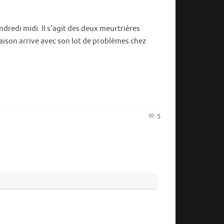
Terrasse
novem
redi midi. Il s’agit des deux meurtrières
27,
aison arrive avec son lot de problèmes chez
2016
Tout 
juillet 
5
janvier
juillet 
avril 20
novemb
octobre
août 2