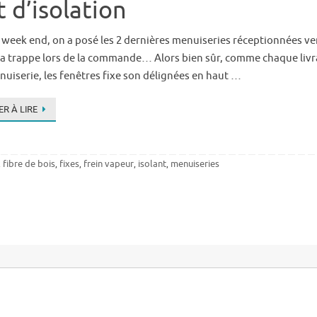
 d’isolation
week end, on a posé les 2 dernières menuiseries réceptionnées vend
la trappe lors de la commande… Alors bien sûr, comme chaque livr
uiserie, les fenêtres fixe son délignées en haut …
R À LIRE
fibre de bois
fixes
frein vapeur
isolant
menuiseries
,
,
,
,
,