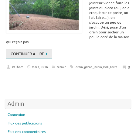
jointeur vienne faire les
joints du placo (oui, on a
craqué sur ce poste, on
fait faire…), on
s’occupe un peu du
jardin. Déjà, pose d’un
drain pour sécher un
peu le coté de la maison
qui reçoit pas …
CONTINUER À LIRE
0
@Thom
mai 1, 2016
terrain
drain
,
gazon
,
jardin
,
PAC
,
terre
Admin
Connexion
Flux des publications
Flux des commentaires