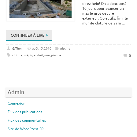
direz hein! On a donc posé
10 jours pour avancer un
max le gros oeuvre
exterieur. Objectifs: finir le
mur de clôture de 27m …
CONTINUER À LIRE
@Thom
août 15, 2016
piscine
6
cloture
,
crépis
,
enduit
,
mur
,
piscine
Admin
Connexion
Flux des publications
Flux des commentaires
Site de WordPress-FR