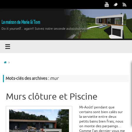
La maison de Marie & Tom
Do it yourself... again!! Suivez notre seconde autoconstruction...
mur
Mots-clés des archives :
Murs clôture et Piscine
Mi-Août! pendant que
certains sont bien calés sur
la serviette entre deux
petits bains bien frais, nous
on monte des parpaings…
Comme l’an dernier vous me