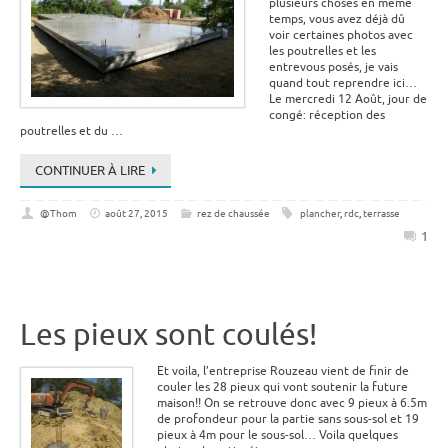
plusieurs choses en même
temps, vous avez déjà dû
voir certaines photos avec
les poutrelles et les
entrevous posés, je vais
quand tout reprendre ici…
Le mercredi 12 Août, jour de
congé: réception des
poutrelles et du …
CONTINUER À LIRE
@Thom
août 27, 2015
rez de chaussée
plancher
,
rdc
,
terrasse
1
Les pieux sont coulés!
Et voila, l’entreprise Rouzeau vient de finir de
couler les 28 pieux qui vont soutenir la future
maison!! On se retrouve donc avec 9 pieux à 6.5m
de profondeur pour la partie sans sous-sol et 19
pieux à 4m pour le sous-sol… Voila quelques