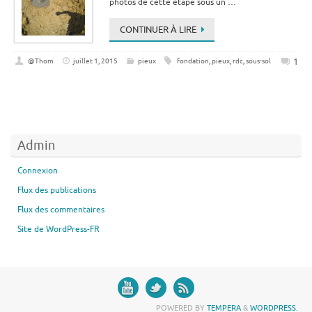
photos de cette étape sous un …
CONTINUER À LIRE
1
@Thom
juillet 1, 2015
pieux
fondation
,
pieux
,
rdc
,
sous-sol
Admin
Connexion
Flux des publications
Flux des commentaires
Site de WordPress-FR
POWERED BY
TEMPERA
&
WORDPRESS.