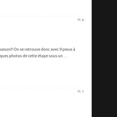
Tour d’
juillet
0
22,
2018
Bilan 1
janvier
 maison!! On se retrouve donc avec 9 pieux à
29,
elques photos de cette étape sous un …
2018
finitio
juillet
2,
2017
1
Tiens vl
avril
11,
2017