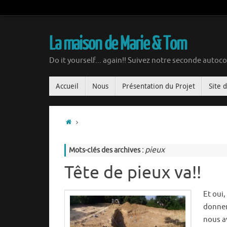
La maison de Marie & Tom
Do it yourself... again!! Suivez notre seconde autoco
Accueil
Nous
Présentation du Projet
Site 
pieux
Mots-clés des archives :
Tête de pieux va!!
Et oui,
donnent
nous a