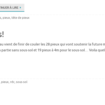
INUER À LIRE
s
pieux
tête de pieux
,
,
s!
au vient de finir de couler les 28 pieux qui vont soutenir la future
 partie sans sous-sol et 19 pieux à 4m pour le sous-sol… Voila qu
pieux
rdc
sous-sol
,
,
,