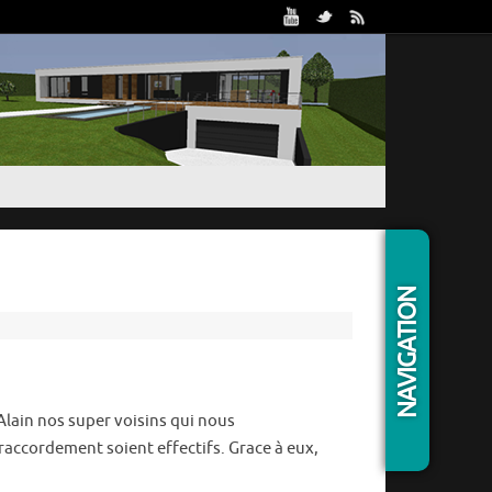
Trou
NAVIGATION
Caté
t Alain nos super voisins qui nous
 raccordement soient effectifs. Grace à eux,
Artic