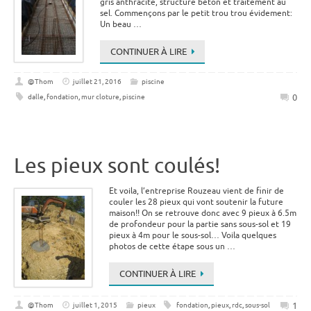
gris anthracite, structure béton et traitement au
sel. Commençons par le petit trou trou évidement:
Un beau …
CONTINUER À LIRE
@Thom
juillet 21, 2016
piscine
0
dalle
,
fondation
,
mur cloture
,
piscine
Les pieux sont coulés!
Et voila, l’entreprise Rouzeau vient de finir de
couler les 28 pieux qui vont soutenir la future
maison!! On se retrouve donc avec 9 pieux à 6.5m
de profondeur pour la partie sans sous-sol et 19
pieux à 4m pour le sous-sol… Voila quelques
photos de cette étape sous un …
CONTINUER À LIRE
1
@Thom
juillet 1, 2015
pieux
fondation
,
pieux
,
rdc
,
sous-sol