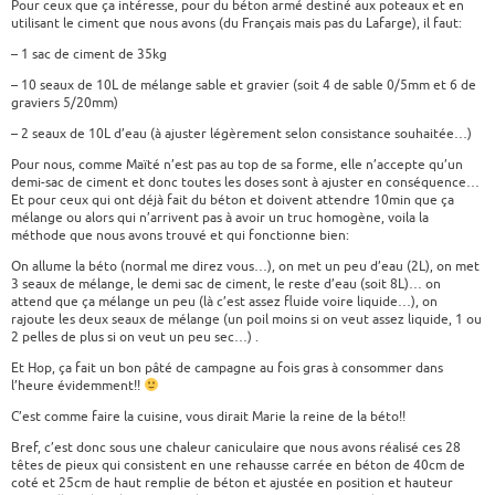
Pour ceux que ça intéresse, pour du béton armé destiné aux poteaux et en
utilisant le ciment que nous avons (du Français mais pas du Lafarge), il faut:
– 1 sac de ciment de 35kg
– 10 seaux de 10L de mélange sable et gravier (soit 4 de sable 0/5mm et 6 de
graviers 5/20mm)
– 2 seaux de 10L d’eau (à ajuster légèrement selon consistance souhaitée…)
Pour nous, comme Maïté n’est pas au top de sa forme, elle n’accepte qu’un
demi-sac de ciment et donc toutes les doses sont à ajuster en conséquence…
Et pour ceux qui ont déjà fait du béton et doivent attendre 10min que ça
mélange ou alors qui n’arrivent pas à avoir un truc homogène, voila la
méthode que nous avons trouvé et qui fonctionne bien:
On allume la béto (normal me direz vous…), on met un peu d’eau (2L), on met
3 seaux de mélange, le demi sac de ciment, le reste d’eau (soit 8L)… on
attend que ça mélange un peu (là c’est assez fluide voire liquide…), on
rajoute les deux seaux de mélange (un poil moins si on veut assez liquide, 1 ou
2 pelles de plus si on veut un peu sec…) .
Et Hop, ça fait un bon pâté de campagne au fois gras à consommer dans
l’heure évidemment!!
C’est comme faire la cuisine, vous dirait Marie la reine de la béto!!
Bref, c’est donc sous une chaleur caniculaire que nous avons réalisé ces 28
têtes de pieux qui consistent en une rehausse carrée en béton de 40cm de
coté et 25cm de haut remplie de béton et ajustée en position et hauteur