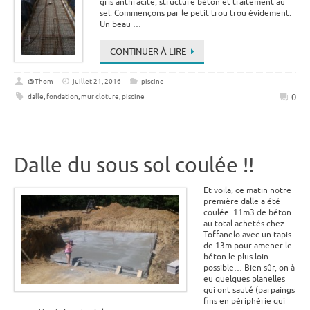
gris anthracite, structure béton et traitement au
sel. Commençons par le petit trou trou évidement:
Un beau …
CONTINUER À LIRE
@Thom
juillet 21, 2016
piscine
0
dalle
,
fondation
,
mur cloture
,
piscine
Dalle du sous sol coulée !!
Et voila, ce matin notre
première dalle a été
coulée. 11m3 de béton
au total achetés chez
Toffanelo avec un tapis
de 13m pour amener le
béton le plus loin
possible… Bien sûr, on à
eu quelques planelles
qui ont sauté (parpaings
fins en périphérie qui