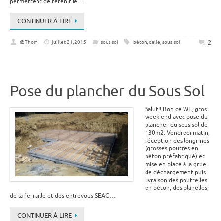
permettent de retenir le …
CONTINUER À LIRE
2
@Thom
juillet 21, 2015
sous-sol
béton
,
dalle
,
sous-sol
Pose du plancher du Sous Sol
Salut!! Bon ce WE, gros
week end avec pose du
plancher du sous sol de
130m2. Vendredi matin,
réception des longrines
(grosses poutres en
béton préfabriqué) et
mise en place à la grue
de déchargement puis
livraison des poutrelles
en béton, des planelles,
de la ferraille et des entrevous SEAC …
CONTINUER À LIRE